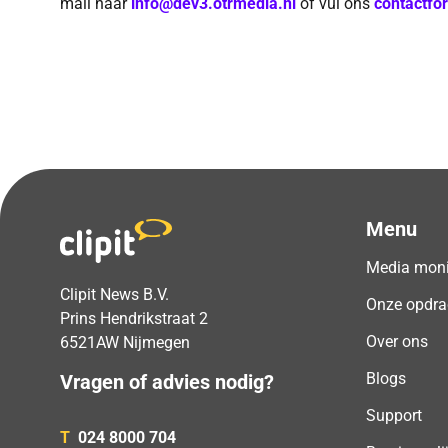
mail naar
info@dev3.otrmedia.nl
of vul ons
contactfo
Menu
Media moni
Clipit News B.V.
Onze opdra
Prins Hendrikstraat 2
Over ons
6521AW Nijmegen
Blogs
Vragen of advies nodig?
Support
T
024 8000 704