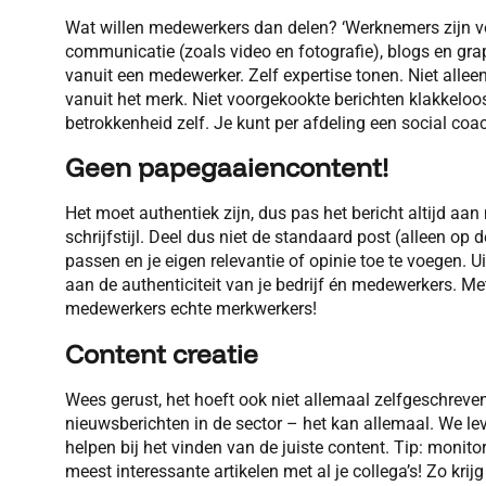
Wat willen medewerkers dan delen? ‘Werknemers zijn vo
communicatie (zoals video en fotografie), blogs en gra
vanuit een medewerker. Zelf expertise tonen. Niet alle
vanuit het merk. Niet voorgekookte berichten klakkeloo
betrokkenheid zelf. Je kunt per afdeling een social coac
Geen papegaaiencontent!
Het moet authentiek zijn, dus pas het bericht altijd aan 
schrijfstijl. Deel dus niet de standaard post (alleen o
passen en je eigen relevantie of opinie toe te voegen. Ui
aan de authenticiteit van je bedrijf én medewerkers. Me
medewerkers echte merkwerkers!
Content creatie
Wees gerust, het hoeft ook niet allemaal zelfgeschreven
nieuwsberichten in de sector – het kan allemaal. We lev
helpen bij het vinden van de juiste content. Tip: monito
meest interessante artikelen met al je collega’s! Zo kri