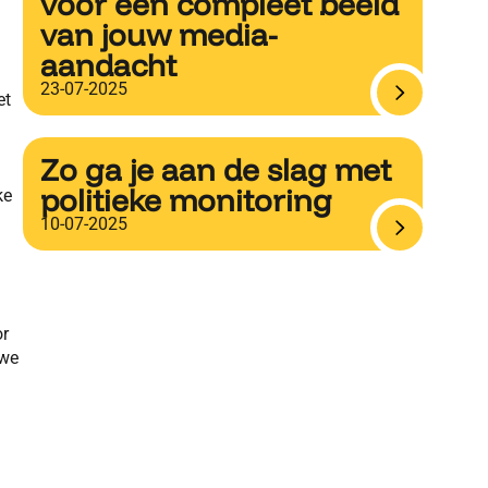
voor een compleet beeld
van jouw media-
aandacht
23-07-2025
et
Zo ga je aan de slag met
politieke monitoring
ke
10-07-2025
or
 we