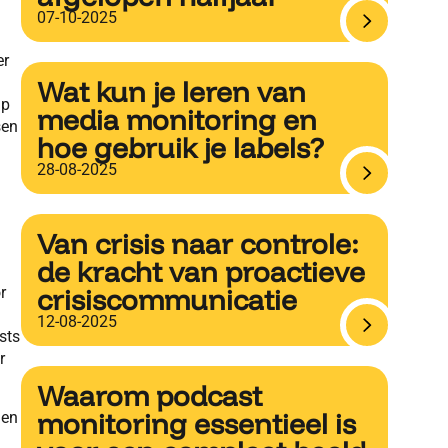
07-10-2025
er
Wat kun je leren van
ip
media monitoring en
sen
hoe gebruik je labels?
28-08-2025
Van crisis naar controle:
de kracht van proactieve
crisiscommunicatie
r
12-08-2025
sts
r
Waarom podcast
monitoring essentieel is
len