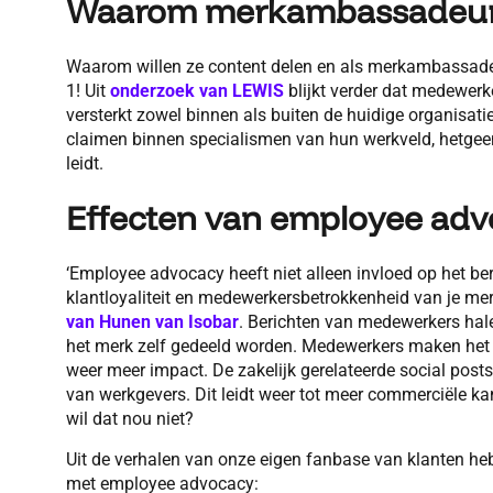
Waarom merkambassadeu
Waarom willen ze content delen en als merkambassade
1! Uit
onderzoek van LEWIS
blijkt verder dat medewerk
versterkt zowel binnen als buiten de huidige organisat
claimen binnen specialismen van hun werkveld, hetgee
leidt.
Effecten van employee ad
‘Employee advocacy heeft niet alleen invloed op het be
klantloyaliteit en medewerkersbetrokkenheid van je mer
van Hunen van Isobar
. Berichten van medewerkers hal
het merk zelf gedeeld worden. Medewerkers maken het v
weer meer impact. De zakelijk gerelateerde social pos
van werkgevers. Dit leidt weer tot meer commerciële k
wil dat nou niet?
Uit de verhalen van onze eigen fanbase van klanten heb
met employee advocacy: