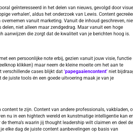
oral geïnteresseerd in het delen van nieuws, gevolgd door visue
ppige verhalen’, aldus het onderzoek van Lewis. Content gecreëe
en overnemen vanuit marketing. Vanuit de inhoud geschreven, nie
s delen, niet alleen maar zendgedrag. Maar vanuit een hoge
h aanwijzen die zorgt dat de kwaliteit van je berichten hoog is.
met een persoonlijke note erbij, gezien vanuit jouw visie, functie
p deelknop klikken) maar neem de kleine moeite om het aan te
t verschillende cases blijkt dat
‘papegaaiencontent’
niet bijdraa
t de juiste tools én een goede uitvoering maak je van je
 content te zijn. Content van andere professionals, vakbladen, o
en nu in een hightech wereld en kunstmatige intelligentie kan e
r de thema’s waarin jij thought leadership wilt claimen en deel de
jg je elke dag de juiste content aanbevelingen op basis van