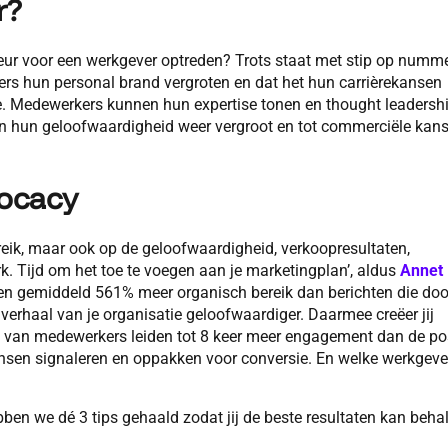
r?
ur voor een werkgever optreden? Trots staat met stip op numm
ers hun personal brand vergroten en dat het hun carrièrekansen
ie. Medewerkers kunnen hun expertise tonen en thought leadersh
n hun geloofwaardigheid weer vergroot en tot commerciële kan
vocacy
reik, maar ook op de geloofwaardigheid, verkoopresultaten,
k. Tijd om het toe te voegen aan je marketingplan’, aldus
Annet
en gemiddeld 561% meer organisch bereik dan berichten die doo
erhaal van je organisatie geloofwaardiger. Daarmee creëer jij
ts van medewerkers leiden tot 8 keer meer engagement dan de po
ansen signaleren en oppakken voor conversie. En welke werkgeve
ben we dé 3 tips gehaald zodat jij de beste resultaten kan beha