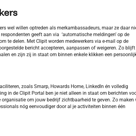
rkers
ers wel willen optreden als merkambassadeurs, maar ze daar ni
de respondenten geeft aan via ‘automatische meldingen’ op de
m te delen. Met Clipit worden medewerkers via e-mail op de
rgestelde bericht accepteren, aanpassen of weigeren. Zo blijft
alen en zijn zij in staat om binnen enkele klikken een persoonlij
faciliteren, zoals Smarp, Howards Home, LinkedIn én volledig
ng in de Clipit Portal ben je niet alleen in staat om berichten vo
le organisatie om jouw bedrijf zichtbaarheid te geven. Zo maken
sionals nóg eenvoudiger door al je activiteiten binnen één