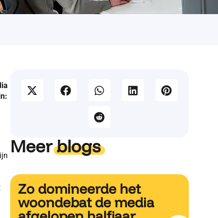
dia
in:
Meer
blogs
ijn
Zo domineerde het
t
woondebat de media
afgelopen halfjaar