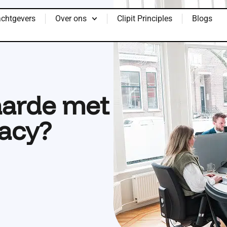
chtgevers
Over ons
Clipit Principles
Blogs
aarde met
acy?