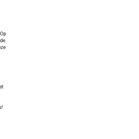
 Op
 de
eze
et
s!