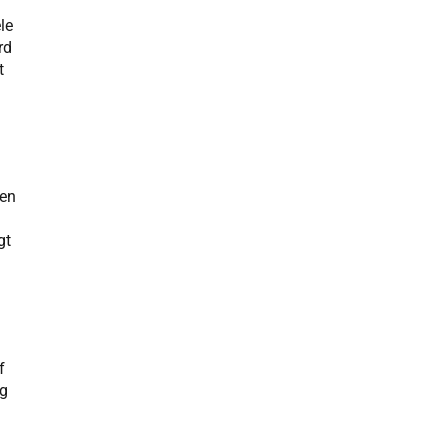
le
rd
t
 en
gt
f
rg