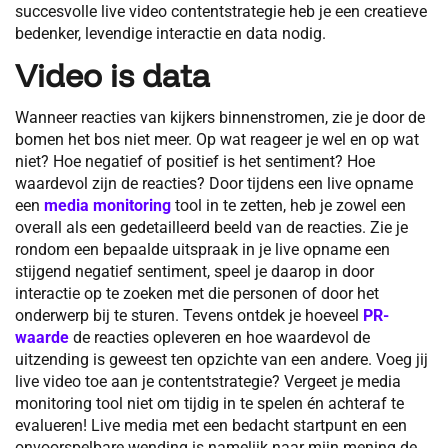
succesvolle live video contentstrategie heb je een creatieve
bedenker, levendige interactie en data nodig.
Video is data
Wanneer reacties van kijkers binnenstromen, zie je door de
bomen het bos niet meer. Op wat reageer je wel en op wat
niet? Hoe negatief of positief is het sentiment? Hoe
waardevol zijn de reacties? Door tijdens een live opname
een
media monitoring
tool in te zetten, heb je zowel een
overall als een gedetailleerd beeld van de reacties. Zie je
rondom een bepaalde uitspraak in je live opname een
stijgend negatief sentiment, speel je daarop in door
interactie op te zoeken met die personen of door het
onderwerp bij te sturen. Tevens ontdek je hoeveel
PR-
waarde
de reacties opleveren en hoe waardevol de
uitzending is geweest ten opzichte van een andere. Voeg jij
live video toe aan je contentstrategie? Vergeet je media
monitoring tool niet om tijdig in te spelen én achteraf te
evalueren! Live media met een bedacht startpunt en een
onvoorspelbare wending is namelijk naar mijn mening de