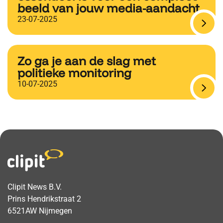
beeld van jouw media-aandacht
23-07-2025
Zo ga je aan de slag met
politieke monitoring
10-07-2025
Clipit News B.V.
Prins Hendrikstraat 2
6521AW Nijmegen