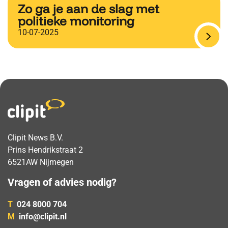
Zo ga je aan de slag met
politieke monitoring
10-07-2025
Clipit News B.V.
Prins Hendrikstraat 2
6521AW Nijmegen
Vragen of advies nodig?
T
024 8000 704
M
info@clipit.nl