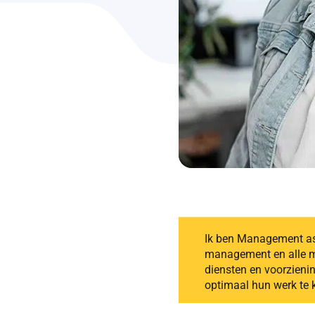
Ik ben Management ass
management en alle me
diensten en voorzienin
optimaal hun werk te 