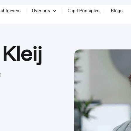
chtgevers
Over ons
Clipit Principles
Blogs
Kleij
n; daar krijg ik energie van
dag weer anders en dat maakt
ls ik dan weer even op het
l gelachen. En daar houd ik
1
ee pubers. Verder vind ik het
werken, een boek te lezen of