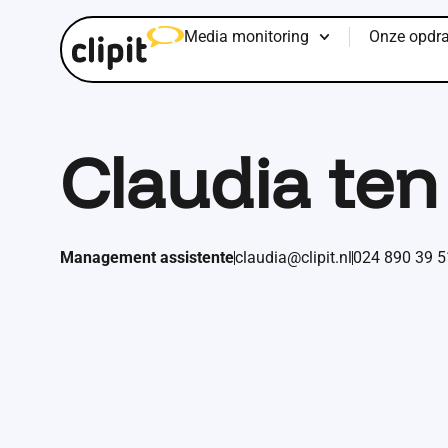
Media monitoring
Onze opdra
Specialiteiten
Claudia ten 
Regelen, organiseren, uitzoeken en vraagstukken oplosse
en geeft mij voldoening. Het werken bij Clipit is elke 
het voor mij nooit saai.
Over het algemeen werk ik op mijn thuiskantoor, maar a
Clipit kantoor kom is het altijd gezellig en wordt er vee
Management assistente
claudia@clipit.nl
024 890 39 5
van.
Thuis ben ik de vrouw van een militair en moeder van tw
heerlijk om bij mooi weer op mijn waterterras te zitten 
een wijntje te drinken.