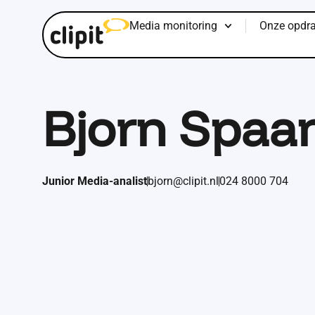
Media monitoring
Onze opdra
Specialiteiten
Bjorn Spaa
Ik probeer met mijn luisterende oor en oog voor detail 
opdrachtgevers zo goed mogelijk te beantwoorden. Daarn
helpen waar ik het hardste nodig ben. Zo ondersteun ik
mogelijk om zo het beste resultaat te leveren voor de kl
Junior Media-analist
bjorn@clipit.nl
024 8000 704