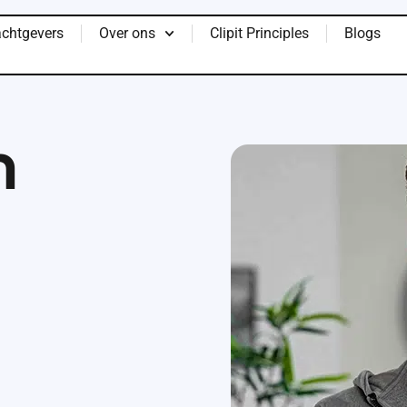
chtgevers
Over ons
Clipit Principles
Blogs
n
de vragen van onze
aast probeer ik altijd te
 mijn collega’s zo goed
ant.