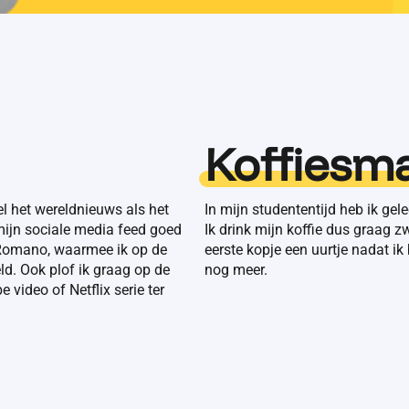
Koffiesm
l het wereldnieuws als het
In mijn studententijd heb ik gel
mijn sociale media feed goed
Ik drink mijn koffie dus graag z
o Romano, waarmee ik op de
eerste kopje een uurtje nadat i
ld. Ook plof ik graag op de
nog meer.
video of Netflix serie ter